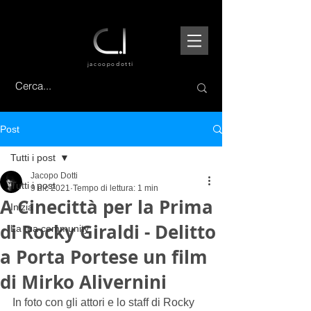
jacoopo
dotti
Post
Tutti i post
Jacopo Dotti
Tutti i post
9 dic 2021
Tempo di lettura: 1 min
A Cinecittà per la Prima
Inizia
di Rocky Giraldi - Delitto
La tua community
a Porta Portese un film
di Mirko Alivernini
In foto con gli attori e lo staff di Rocky 