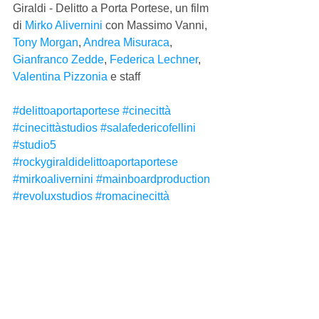
Giraldi - Delitto a Porta Portese, un film 
di 
Mirko Alivernini
 con Massimo Vanni, 
Tony Morgan
, 
Andrea Misuraca
, 
Gianfranco Zedde
, 
Federica Lechner
, 
Valentina Pizzonia
 e staff
#delittoaportaportese
#cinecittà
#cinecittàstudios
#salafedericofellini
#studio5
#rockygiraldidelittoaportaportese
#mirkoalivernini
#mainboardproduction
#revoluxstudios
#romacinecittà