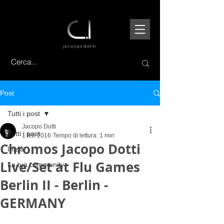
jacoopo
dotti
Post
Tutti i post
Jacopo Dotti
Tutti i post
1 feb 2016
Tempo di lettura: 1 min
Chromos Jacopo Dotti
Inizia
Live/Set at Flu Games
La tua community
Berlin II - Berlin -
GERMANY