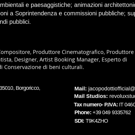
ambientali e paesaggistiche; animazioni architettoni
ioni a Soprintendenza e commissioni pubbliche; sup
di pubblici.
Compositore, Produttore Cinematografico, Produttore
tista, Designer, Artist Booking Manager, Esperto di
 Conservazione di beni culturali.
35010, Borgoricco,
Mail:
jacopodottiofficia
Mail Studios:
revoluxst
Tax numero- P.IVA:
IT 046
Phone:
+39 049 9335762
SDI:
T9K4ZHO