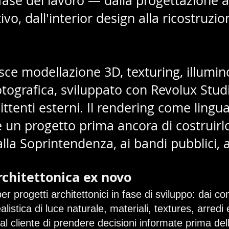
se del lavoro — dalla progettazione ar
vo, dall'interior design alla ricostruzio
ce modellazione 3D, texturing, illumino
tografica, sviluppato con Revolux Studi
ttenti esterni. Il rendering come lingu
 un progetto prima ancora di costruirl
alla Soprintendenza, ai bandi pubblici, ag
rchitettonica ex novo
per progetti architettonici in fase di sviluppo: dai c
ealistica di luce naturale, materiali, textures, arred
 cliente di prendere decisioni informate prima della