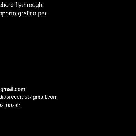
che e flythrough;
porto grafico per
l@gmail.com
udiosrecords@gmail.com
03100282