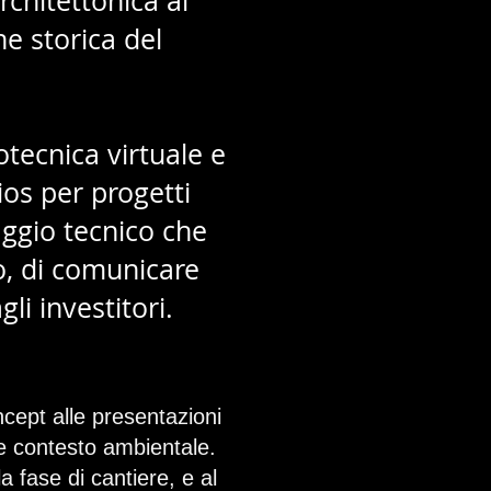
chitettonica al
ne storica del
tecnica virtuale e
os per progetti
aggio tecnico che
o, di comunicare
li investitori.
oncept alle presentazioni
i e contesto ambientale.
 fase di cantiere, e al