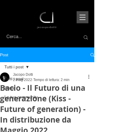
jacoopo
dotti
Post
Tutti i post
Jacopo Dotti
Tutti i post
2 mag 2022
Tempo di lettura: 2 min
Bacio - Il Futuro di una
Inizia
generazione (Kiss -
La tua community
Future of generation) -
In distribuzione da
Maggio 2022