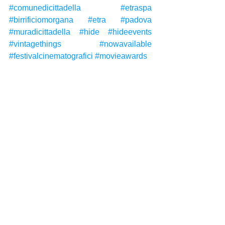
#comunedicittadella
#etraspa
#birrificiomorgana
#etra
#padova
#muradicittadella
#hide
#hideevents
#vintagethings
#nowavailable
#festivalcinematografici
#movieawards