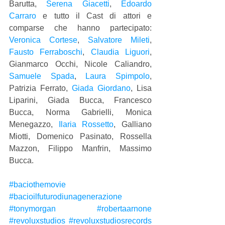
Barutta, 
Serena Giacetti
, 
Edoardo 
Carraro
 e tutto il Cast di attori e 
comparse che hanno partecipato: 
Veronica Cortese
, 
Salvatore Mileti
, 
Fausto Ferraboschi
, 
Claudia Liguori
, 
Gianmarco Occhi, Nicole Caliandro, 
Samuele Spada
, 
Laura Spimpolo
, 
Patrizia Ferrato, 
Giada Giordano
, Lisa 
Liparini, Giada Bucca, Francesco 
Bucca, Norma Gabrielli, Monica 
Menegazzo, 
Ilaria Rossetto
, Galliano 
Miotti, Domenico Pasinato, Rossella 
Mazzon, Filippo Manfrin, Massimo 
Bucca.
#baciothemovie
#bacioilfuturodiunagenerazione
#tonymorgan
#robertaarnone
#revoluxstudios
#revoluxstudiosrecords