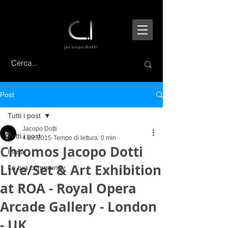
jacoopo
dotti
Post
Tutti i post
Jacopo Dotti
Tutti i post
4 dic 2015
Tempo di lettura: 0 min
Chromos Jacopo Dotti
Inizia
Live/Set & Art Exhibition
La tua community
at ROA - Royal Opera
Arcade Gallery - London
- UK