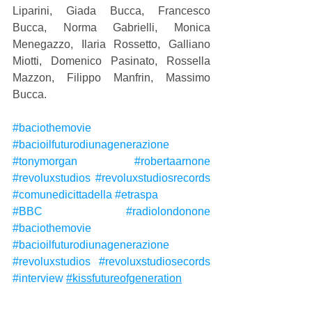
Liparini, Giada Bucca, Francesco 
Bucca, Norma Gabrielli, Monica 
Menegazzo, Ilaria Rossetto, Galliano 
Miotti, Domenico Pasinato, Rossella 
Mazzon, Filippo Manfrin, Massimo 
Bucca.
#baciothemovie
#bacioilfuturodiunagenerazione
#tonymorgan
#robertaarnone
#revoluxstudios
#revoluxstudiosrecords
#comunedicittadella
#etraspa
#BBC
#radiolondonone
#baciothemovie
#bacioilfuturodiunagenerazione
#revoluxstudios
#revoluxstudiosecords
#interview
#kissfutureofgeneration