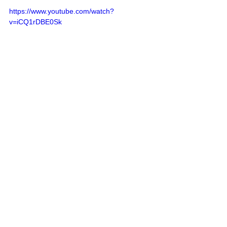
https://www.youtube.com/watch?
v=iCQ1rDBE0Sk
Mostra tutti
Post recenti