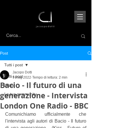
jacoopo
dotti
Post
Tutti i post
Jacopo Dotti
Tutti i post
9 mag 2022
Tempo di lettura: 2 min
Bacio - Il futuro di una
Inizia
generazione - Intervista
La tua community
London One Radio - BBC
Comunichiamo ufficialmente che 
l'intervista agli autori di Bacio - Il futuro 
di una generazione - (Kiss - Future of 