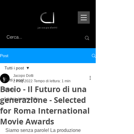
jacoopo
dotti
Post
Tutti i post
Jacopo Dotti
Tutti i post
2 mag 2022
Tempo di lettura: 1 min
Bacio - Il Futuro di una
Inizia
generazione - Selected
La tua community
for Roma International
Movie Awards
Siamo senza parole! La produzione 