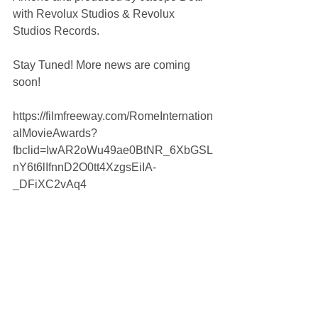
with Revolux Studios & Revolux 
Studios Records.
Stay Tuned! More news are coming 
soon!
https://filmfreeway.com/RomeInternation
alMovieAwards?
fbclid=IwAR2oWu49ae0BtNR_6XbGSL
nY6t6lIfnnD2O0tt4XzgsEiIA-
_DFiXC2vAq4