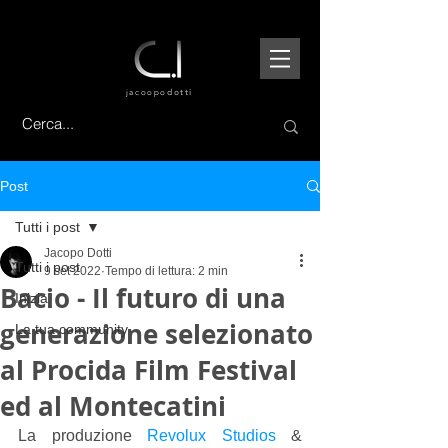
jacoopo
dotti
Post
Tutti i post
Jacopo Dotti
Tutti i post
9 set 2022
Tempo di lettura: 2 min
Bacio - Il futuro di una
Inizia
generazione selezionato
La tua community
al Procida Film Festival
ed al Montecatini
La produzione 
Revolux Studios
 & 