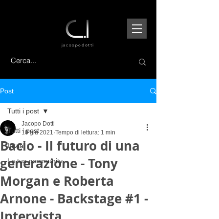
jacoopo
dotti
Post
Tutti i post
Jacopo Dotti
Tutti i post
10 giu 2021
Tempo di lettura: 1 min
Bacio - Il futuro di una
Inizia
generazione - Tony
La tua community
Morgan e Roberta
Arnone - Backstage #1 -
Intervista