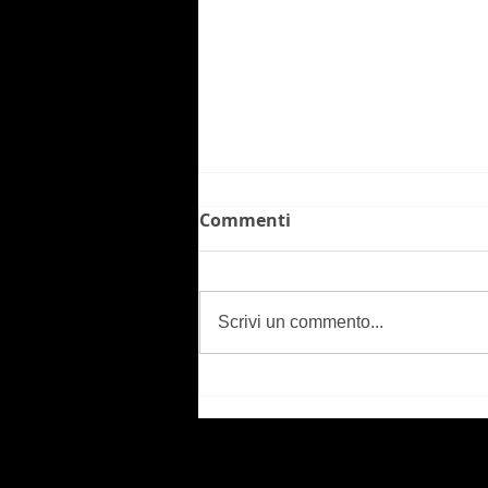
Commenti
Scrivi un commento...
CIFF - Cittadella
International Film
Festival - Presentation at
the Venice International