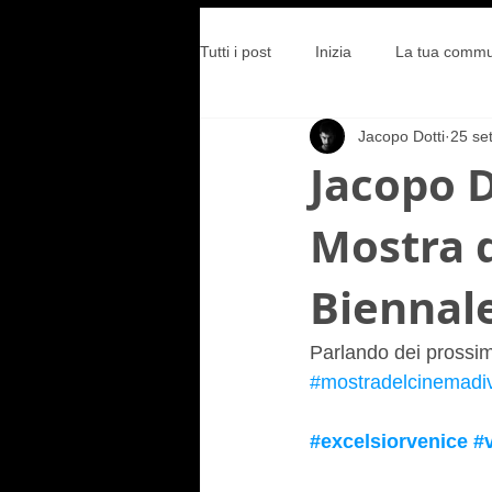
Tutti i post
Inizia
La tua commu
Jacopo Dotti
25 se
Jacopo D
Mostra d
Biennale
Parlando dei prossimi
#mostradelcinemadi
#excelsiorvenice
#v