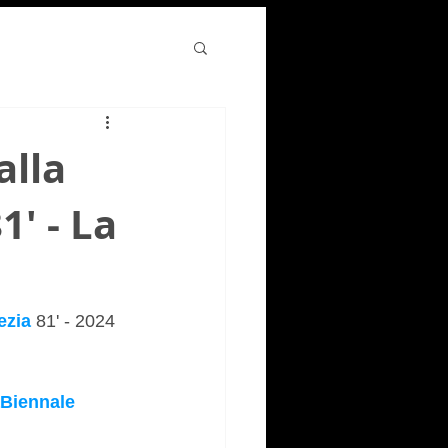
alla
' - La
ezia
 81' - 2024
Biennale