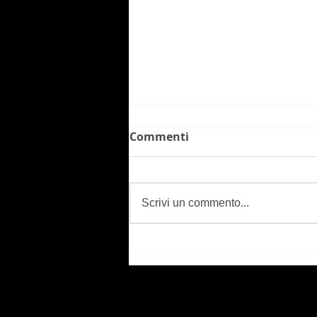
Commenti
Scrivi un commento...
CIFF - Cittadella
International Film
Festival - Presentation at
the Venice International