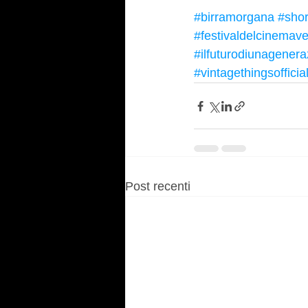
#birramorgana
#sho
#festivaldelcinemav
#ilfuturodiunagenera
#vintagethingsofficia
Post recenti