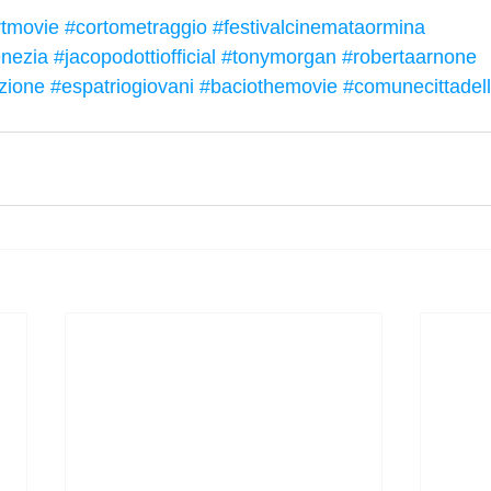
rtmovie
#cortometraggio
#festivalcinemataormina
enezia
#jacopodottiofficial
#tonymorgan
#robertaarnone
zione
#espatriogiovani
#baciothemovie
#comunecittadel
l