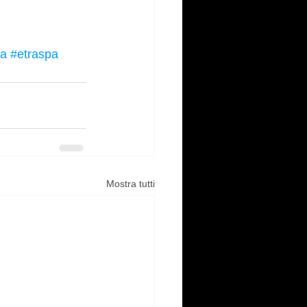
la
#etraspa
Mostra tutti