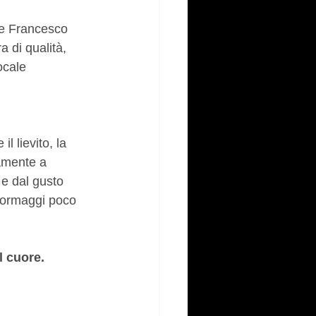
 e Francesco 
a di qualità, 
ocale 
il lievito, la 
tamente a 
 e dal gusto 
 formaggi poco 
l cuore.