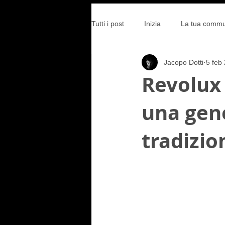
Tutti i post
Inizia
La tua commu
Jacopo Dotti
5 feb
Revolux S
una gen
tradizio