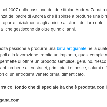
nel 2007 dalla passione dei due titolari Andrea Zanatta
tenza del padre di Andrea che li spinse a produrre una birr
roporre inizialmente agli amici e ai clienti del loro noto l
a” che gestiscono da oltre quindici anni.
molta passione a produrre una 
birra artigianale
 nella quale 
uppoli e la lavorazione tramite un impianto, quasi comple
permette di offrire un prodotto semplice, genuino, fresco
 abbina bene ai crostacei, primi piatti di pesce, salumi e
pori di un entroterra veneto ormai dimenticato.
irra col fondo che di speciale ha che è prodotta con i
rgana.com