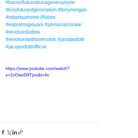
#bacioilfutuordiunagenerazione
#kissfutureofgeneration
#tonymorgan
#robertaarnone
#futuro
#espratriogiovani
#primanazionale
#revoluxstudios
#revoluxstudiosrecords
#jacopodotti
#jacopodottiofficial
https://www.youtube.com/watch?
v=2zOwoD9Tjno&t=4s