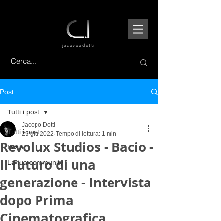
jacoopo
dotti
Post
Tutti i post
Jacopo Dotti
Tutti i post
29 giu 2022
Tempo di lettura: 1 min
Revolux Studios - Bacio -
Inizia
Il futuro di una
La tua community
generazione - Intervista
dopo Prima
Cinematografica